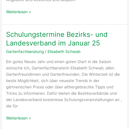
Interessante
Weiterlesen »
Online-
Schulungstermine
des
Schulungstermine Bezirks- und
Projektes
Landesverband im Januar 25
„Kleingärten
für
Gartenfachberatung
/
Elisabeth Schwab
biologische
Ein gutes Neues Jahr und einen guten Start in die Saison
Vielfalt
wünsche ich, Gartenfachberaterin Elisabeth Schwab, allen
Gartenfreundinnen und Gartenfreunden. Die Winterzeit ist die
beste Möglichkeit, sich über neueste Trends in der
gärtnerischen Praxis oder über althergebrachte Tipps und
Tricks zu informieren. Dafür bieten die Bezirksverbände und
der Landesverband kostenlose Schulungsveranstaltungen an ,
die für
Schulungstermine
Weiterlesen »
Bezirks-