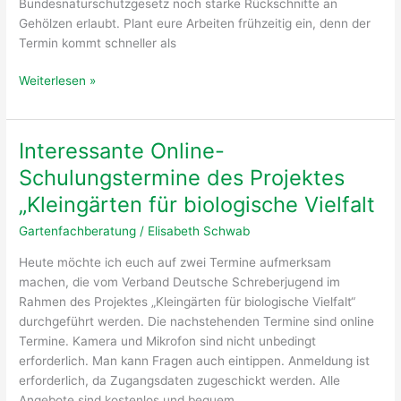
Bundesnaturschutzgesetz noch starke Rückschnitte an
Gehölzen erlaubt. Plant eure Arbeiten frühzeitig ein, denn der
Termin kommt schneller als
Erinnerung:
Weiterlesen »
Starker
Gehölzschnitt
nur
Interessante Online-
bis
Schulungstermine des Projektes
zum
28.
„Kleingärten für biologische Vielfalt
Februar
Gartenfachberatung
/
Elisabeth Schwab
erlaubt
Heute möchte ich euch auf zwei Termine aufmerksam
machen, die vom Verband Deutsche Schreberjugend im
Rahmen des Projektes „Kleingärten für biologische Vielfalt“
durchgeführt werden. Die nachstehenden Termine sind online
Termine. Kamera und Mikrofon sind nicht unbedingt
erforderlich. Man kann Fragen auch eintippen. Anmeldung ist
erforderlich, da Zugangsdaten zugeschickt werden. Alle
Angebote sind kostenlos und bequem