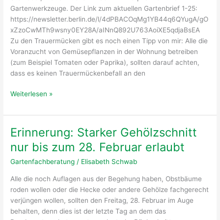
Gartenwerkzeuge. Der Link zum aktuellen Gartenbrief 1-25:
https://newsletter.berlin.de/l/4dPBACOqMg1YB44q6QYugA/gO
xZzoCwMTh9wsny0EY28A/aINnQ892U763AoiXE5qdjaBsEA
Zu den Trauermücken gibt es noch einen Tipp von mir: Alle die
Voranzucht von Gemüsepflanzen in der Wohnung betreiben
(zum Beispiel Tomaten oder Paprika), sollten darauf achten,
dass es keinen Trauermückenbefall an den
Gartenbrief
Weiterlesen »
Nr.1-
25
des
Erinnerung: Starker Gehölzschnitt
Pflanzenschutzamtes
nur bis zum 28. Februar erlaubt
erschienen
Gartenfachberatung
/
Elisabeth Schwab
Alle die noch Auflagen aus der Begehung haben, Obstbäume
roden wollen oder die Hecke oder andere Gehölze fachgerecht
verjüngen wollen, sollten den Freitag, 28. Februar im Auge
behalten, denn dies ist der letzte Tag an dem das