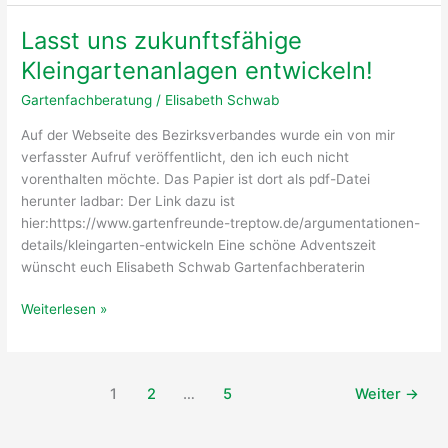
und
Landesverband
Lasst uns zukunftsfähige
im
Kleingartenanlagen entwickeln!
Januar
25
Gartenfachberatung
/
Elisabeth Schwab
Auf der Webseite des Bezirksverbandes wurde ein von mir
verfasster Aufruf veröffentlicht, den ich euch nicht
vorenthalten möchte. Das Papier ist dort als pdf-Datei
herunter ladbar: Der Link dazu ist
hier:https://www.gartenfreunde-treptow.de/argumentationen-
details/kleingarten-entwickeln Eine schöne Adventszeit
wünscht euch Elisabeth Schwab Gartenfachberaterin
Lasst
Weiterlesen »
uns
zukunftsfähige
Kleingartenanlagen
1
2
…
5
Weiter
→
entwickeln!