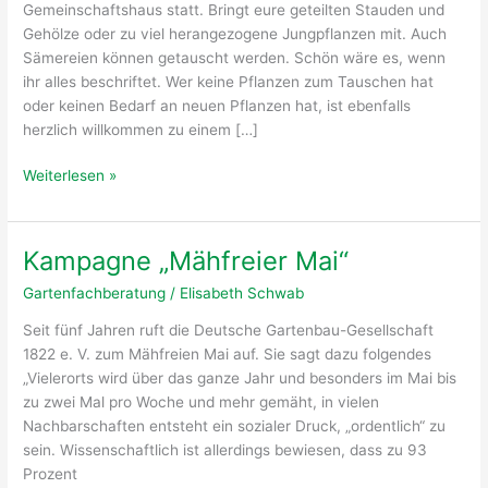
Gemeinschaftshaus statt. Bringt eure geteilten Stauden und
Gehölze oder zu viel herangezogene Jungpflanzen mit. Auch
Sämereien können getauscht werden. Schön wäre es, wenn
ihr alles beschriftet. Wer keine Pflanzen zum Tauschen hat
oder keinen Bedarf an neuen Pflanzen hat, ist ebenfalls
herzlich willkommen zu einem […]
Saisonauftakt
Weiterlesen »
mit
Pflanzen-
und
Kampagne „Mähfreier Mai“
Samentauschbörse
Gartenfachberatung
/
Elisabeth Schwab
Seit fünf Jahren ruft die Deutsche Gartenbau-Gesellschaft
1822 e. V. zum Mähfreien Mai auf. Sie sagt dazu folgendes
„Vielerorts wird über das ganze Jahr und besonders im Mai bis
zu zwei Mal pro Woche und mehr gemäht, in vielen
Nachbarschaften entsteht ein sozialer Druck, „ordentlich“ zu
sein. Wissenschaftlich ist allerdings bewiesen, dass zu 93
Prozent