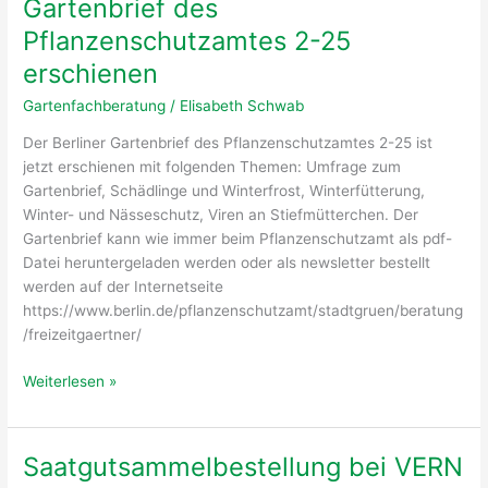
Gartenbrief des
hat
Pflanzenschutzamtes 2-25
begonnen
erschienen
Gartenfachberatung
/
Elisabeth Schwab
Der Berliner Gartenbrief des Pflanzenschutzamtes 2-25 ist
jetzt erschienen mit folgenden Themen: Umfrage zum
Gartenbrief, Schädlinge und Winterfrost, Winterfütterung,
Winter- und Nässeschutz, Viren an Stiefmütterchen. Der
Gartenbrief kann wie immer beim Pflanzenschutzamt als pdf-
Datei heruntergeladen werden oder als newsletter bestellt
werden auf der Internetseite
https://www.berlin.de/pflanzenschutzamt/stadtgruen/beratung
/freizeitgaertner/
Gartenbrief
Weiterlesen »
des
Pflanzenschutzamtes
2-
Saatgutsammelbestellung bei VERN
25