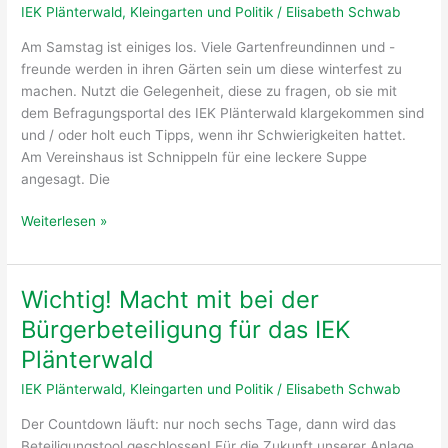
IEK Plänterwald
,
Kleingarten und Politik
/
Elisabeth Schwab
Anmeldung
erforderlich!
Am Samstag ist einiges los. Viele Gartenfreundinnen und -
Plätze
freunde werden in ihren Gärten sein um diese winterfest zu
begrenzt!
machen. Nutzt die Gelegenheit, diese zu fragen, ob sie mit
dem Befragungsportal des IEK Plänterwald klargekommen sind
und / oder holt euch Tipps, wenn ihr Schwierigkeiten hattet.
Am Vereinshaus ist Schnippeln für eine leckere Suppe
angesagt. Die
Vernetzt
Weiterlesen »
Euch!
Wichtig! Macht mit bei der
Bürgerbeteiligung für das IEK
Plänterwald
IEK Plänterwald
,
Kleingarten und Politik
/
Elisabeth Schwab
Der Countdown läuft: nur noch sechs Tage, dann wird das
Beteiligungstool geschlossen! Für die Zukunft unserer Anlage