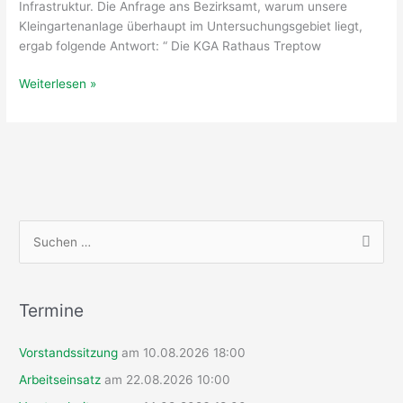
Infrastruktur. Die Anfrage ans Bezirksamt, warum unsere
Kleingartenanlage überhaupt im Untersuchungsgebiet liegt,
ergab folgende Antwort: “ Die KGA Rathaus Treptow
Innenentwicklungskonzept
Weiterlesen »
(IEK)
Plänterwald
–
Bürgerbeteiligung
S
u
c
h
Termine
e
Vorstandssitzung
am 10.08.2026 18:00
n
n
Arbeitseinsatz
am 22.08.2026 10:00
a