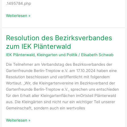
.1495784.php
Pressemitteilung
Weiterlesen »
zur
Bürgerversammlung
am
Resolution des Bezirksverbandes
24.10.2024
zum IEK Plänterwald
IEK
Plänterwald
IEK Plänterwald
,
Kleingarten und Politik
/
Elisabeth Schwab
Die Teilnehmer am Verbandstag des Bezirksverbandes der
Gartenfreunde Berlin-Treptow e.V. am 17.10.2024 haben eine
Resolution beschlossen und veröffentlicht mit folgendem
Wortlaut. „Wir, die Kleingartenvereine im Bezirksverband der
Gartenfreunde Berlin-Treptow e.V., sprechen uns entschieden
für den Erhalt aller Kleingartenflächen imOrtsteil Plänterwald
aus. Die Kleingärten sind nicht nur ein wichtiger Teil unserer
Gemeinschaft, sondern auch ein wertvolles
Resolution
Weiterlesen »
des