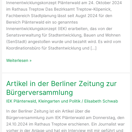
Innenentwicklungskonzept Plänterwald am 24. Oktober 2024
im Rathaus Treptow Das Bezirksamt Treptow-Köpenick,
Fachbereich Stadtplanung lässt seit Augst 2024 für den
Bereich Plänterwald ein so genanntes
Innenentwicklungskonzept (IEK) erarbeiten, das von der
Senatsverwaltung für Stadtentwicklung, Bauen und Wohnen
(SenStadt) angestoßen wurde und bezahlt wird. Es wird vom
Koordinationsbüro für Stadtentwicklung und […]
Hände
Weiterlesen »
weg
von
unseren
Artikel in der Berliner Zeitung zur
Kleingärten
Bürgerversammlung
–
sie
IEK Plänterwald
,
Kleingarten und Politik
/
Elisabeth Schwab
bleiben
In der Berliner Zeitung ist ein Artikel über die
Grün!
Bürgerversammlung zum IEK Plänterwald am Donnerstag, den
24.10.2024 im Rathaus Treptow erschienen. Ein Journalist war
vorher in der Anlage und hat ein Interview mit mir geführt und