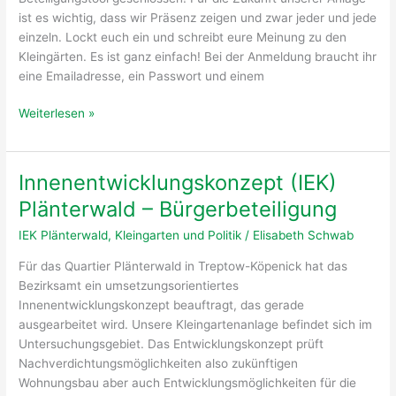
ist es wichtig, dass wir Präsenz zeigen und zwar jeder und jede
einzeln. Lockt euch ein und schreibt eure Meinung zu den
Kleingärten. Es ist ganz einfach! Bei der Anmeldung braucht ihr
eine Emailadresse, ein Passwort und einem
Wichtig!
Weiterlesen »
Macht
mit
bei
Innenentwicklungskonzept (IEK)
der
Plänterwald – Bürgerbeteiligung
Bürgerbeteiligung
für
IEK Plänterwald
,
Kleingarten und Politik
/
Elisabeth Schwab
das
Für das Quartier Plänterwald in Treptow-Köpenick hat das
IEK
Bezirksamt ein umsetzungsorientiertes
Plänterwald
Innenentwicklungskonzept beauftragt, das gerade
ausgearbeitet wird. Unsere Kleingartenanlage befindet sich im
Untersuchungsgebiet. Das Entwicklungskonzept prüft
Nachverdichtungsmöglichkeiten also zukünftigen
Wohnungsbau aber auch Entwicklungsmöglichkeiten für die