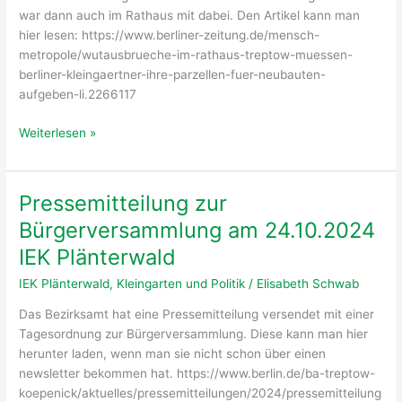
war dann auch im Rathaus mit dabei. Den Artikel kann man
hier lesen: https://www.berliner-zeitung.de/mensch-
metropole/wutausbrueche-im-rathaus-treptow-muessen-
berliner-kleingaertner-ihre-parzellen-fuer-neubauten-
aufgeben-li.2266117
Artikel
Weiterlesen »
in
der
Berliner
Pressemitteilung zur
Zeitung
Bürgerversammlung am 24.10.2024
zur
Bürgerversammlung
IEK Plänterwald
IEK Plänterwald
,
Kleingarten und Politik
/
Elisabeth Schwab
Das Bezirksamt hat eine Pressemitteilung versendet mit einer
Tagesordnung zur Bürgerversammlung. Diese kann man hier
herunter laden, wenn man sie nicht schon über einen
newsletter bekommen hat. https://www.berlin.de/ba-treptow-
koepenick/aktuelles/pressemitteilungen/2024/pressemitteilung