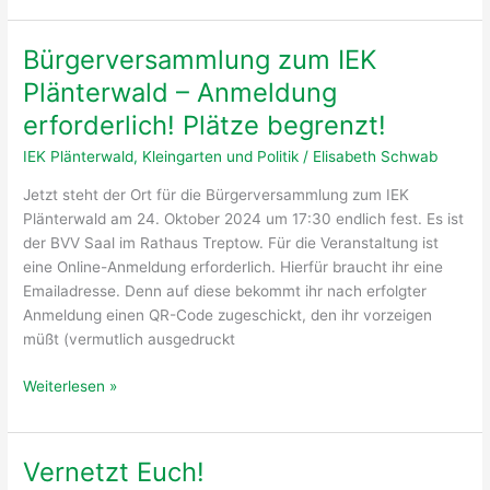
Bezirksverbandes
zum
Bürgerversammlung zum IEK
IEK
Plänterwald – Anmeldung
Plänterwald
erforderlich! Plätze begrenzt!
IEK Plänterwald
,
Kleingarten und Politik
/
Elisabeth Schwab
Jetzt steht der Ort für die Bürgerversammlung zum IEK
Plänterwald am 24. Oktober 2024 um 17:30 endlich fest. Es ist
der BVV Saal im Rathaus Treptow. Für die Veranstaltung ist
eine Online-Anmeldung erforderlich. Hierfür braucht ihr eine
Emailadresse. Denn auf diese bekommt ihr nach erfolgter
Anmeldung einen QR-Code zugeschickt, den ihr vorzeigen
müßt (vermutlich ausgedruckt
Bürgerversammlung
Weiterlesen »
zum
IEK
Plänterwald
Vernetzt Euch!
–