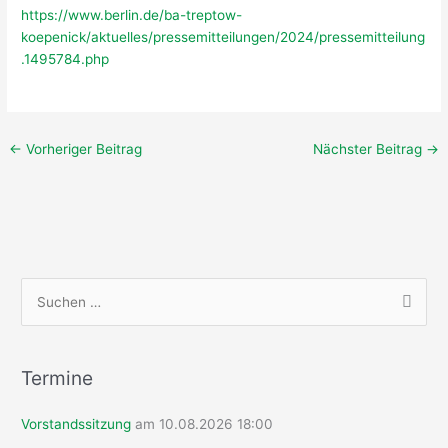
https://www.berlin.de/ba-treptow-
koepenick/aktuelles/pressemitteilungen/2024/pressemitteilung
.1495784.php
←
Vorheriger Beitrag
Nächster Beitrag
→
S
u
c
h
Termine
e
Vorstandssitzung
am 10.08.2026 18:00
n