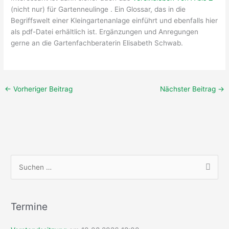
(nicht nur) für Gartenneulinge . Ein Glossar, das in die
Begriffswelt einer Kleingartenanlage einführt und ebenfalls hier
als pdf-Datei erhältlich ist. Ergänzungen und Anregungen
gerne an die Gartenfachberaterin Elisabeth Schwab.
←
Vorheriger Beitrag
Nächster Beitrag
→
S
u
c
h
Termine
e