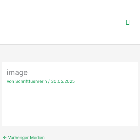
Zum
Inhalt
springen
Hau
image
Von
Schriftfuehrerin
/
30.05.2025
←
Vorheriger Medien