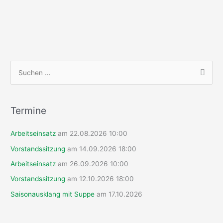
S
u
c
h
Termine
e
Arbeitseinsatz
am 22.08.2026 10:00
n
n
Vorstandssitzung
am 14.09.2026 18:00
a
Arbeitseinsatz
am 26.09.2026 10:00
c
Vorstandssitzung
am 12.10.2026 18:00
h
Saisonausklang mit Suppe
am 17.10.2026
: