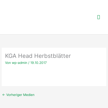
Zum
Inhalt
springen
Hau
KGA Head Herbstblätter
Von
wp-admin
/
19.10.2017
←
Vorheriger Medien