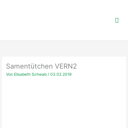
Zum
Inhalt
springen
Hau
Samentütchen VERN2
Von
Elisabeth Schwab
/
03.02.2019