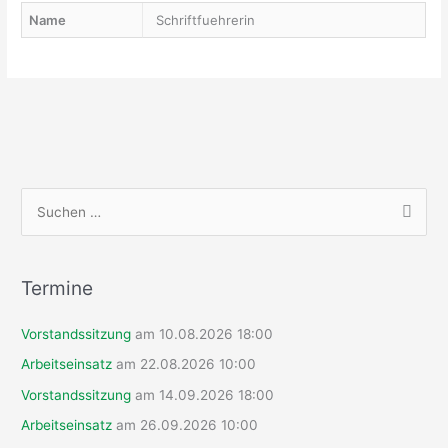
Name
Schriftfuehrerin
S
u
c
h
Termine
e
Vorstandssitzung
am 10.08.2026 18:00
n
n
Arbeitseinsatz
am 22.08.2026 10:00
a
Vorstandssitzung
am 14.09.2026 18:00
c
Arbeitseinsatz
am 26.09.2026 10:00
h