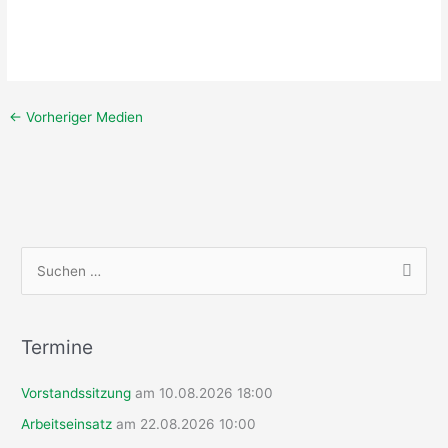
←
Vorheriger Medien
S
u
c
h
Termine
e
Vorstandssitzung
am 10.08.2026 18:00
n
n
Arbeitseinsatz
am 22.08.2026 10:00
a