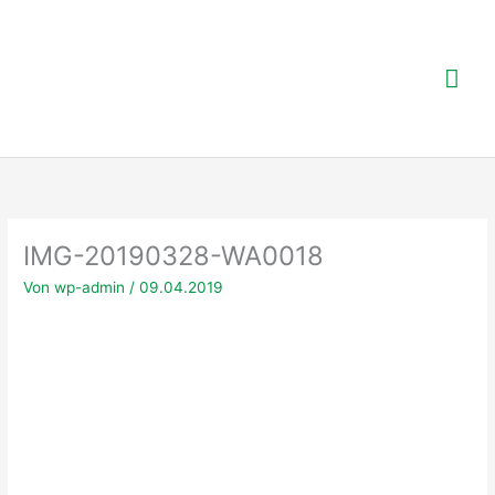
Zum
Inhalt
springen
Hau
IMG-20190328-WA0018
Von
wp-admin
/
09.04.2019