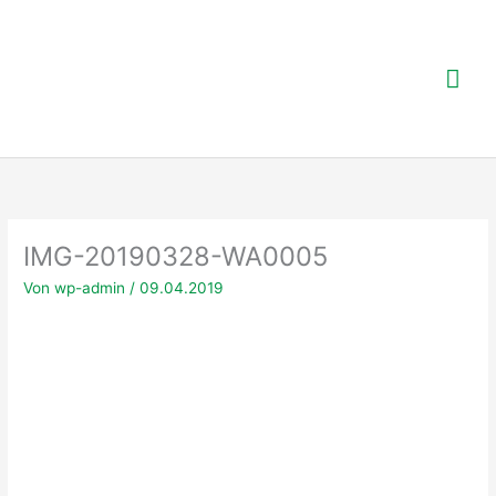
Zum
Inhalt
springen
Hau
IMG-20190328-WA0005
Von
wp-admin
/
09.04.2019