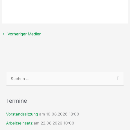
←
Vorheriger Medien
S
u
c
h
Termine
e
Vorstandssitzung
am 10.08.2026 18:00
n
n
Arbeitseinsatz
am 22.08.2026 10:00
a