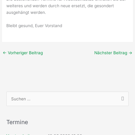
weiteres und werden durch neue ersetzt, die gesondert
ausgehängt werden.
Bleibt gesund, Euer Vorstand
←
Vorheriger Beitrag
Nächster Beitrag
→
S
u
c
h
Termine
e